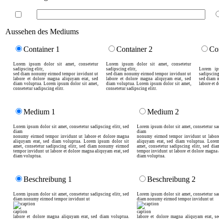
Aussehen des Mediums
Container 1
Container 2
Co
Lorem ipsum dolor sit amet, consetetur
Lorem ipsum dolor sit amet, consetetur
sadipscing elitr,
sadipscing elitr,
Lorem ip
sed diam nonumy eirmod tempor invidunt ut
sed diam nonumy eirmod tempor invidunt ut
sadipscing 
labore et dolore magna aliquyam erat, sed
labore et dolore magna aliquyam erat, sed
sed diam 
diam voluptua. Lorem ipsum dolor sit amet,
diam voluptua. Lorem ipsum dolor sit amet,
labore et 
consetetur sadipscing elitr.
consetetur sadipscing elitr.
Medium 1
Medium 2
Lorem ipsum dolor sit amet, consetetur sadipscing elitr, sed
Lorem ipsum dolor sit amet, consetetur sad
diam
diam
nonumy eirmod tempor invidunt ut labore et dolore magna
nonumy eirmod tempor invidunt ut labor
aliquyam erat, sed diam voluptua. Lorem ipsum dolor sit
aliquyam erat, sed diam voluptua. Lore
amet, consetetur sadipscing elitr, sed diam nonumy eirmod
amet, consetetur sadipscing elitr, sed d
tempor invidunt ut labore et dolore magna aliquyam erat, sed
tempor invidunt ut labore et dolore magna 
diam voluptua.
diam voluptua.
Beschreibung 1
Beschreibung 2
Lorem ipsum dolor sit amet, consetetur sadipscing elitr, sed
Lorem ipsum dolor sit amet, consetetur sad
diam nonumy eirmod tempor invidunt ut
diam nonumy eirmod tempor invidunt ut
caption
caption
labore et dolore magna aliquyam erat, sed diam voluptua.
labore et dolore magna aliquyam erat, s