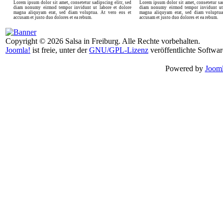
Lorem ipsum dolor sit amet, consetetur sadipscing elitr, sed
Lorem ipsum dolor sit amet, consetetur sad
diam nonumy eirmod tempor invidunt ut labore et dolore
diam nonumy eirmod tempor invidunt ut 
magna aliquyam erat, sed diam voluptua. At vero eos et
magna aliquyam erat, sed diam voluptua
accusam et justo duo dolores et ea rebum.
accusam et justo duo dolores et ea rebum.
Copyright © 2026 Salsa in Freiburg. Alle Rechte vorbehalten.
Joomla!
ist freie, unter der
GNU/GPL-Lizenz
veröffentlichte Softwar
Powered by
Jooml