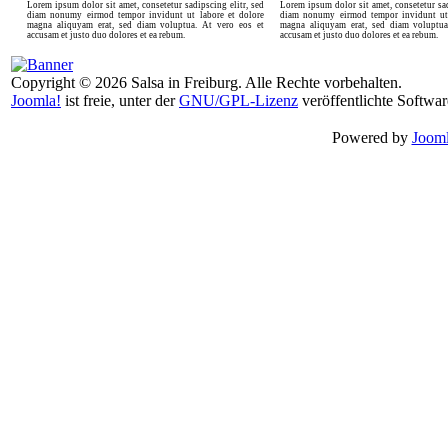
Lorem ipsum dolor sit amet, consetetur sadipscing elitr, sed
Lorem ipsum dolor sit amet, consetetur sad
diam nonumy eirmod tempor invidunt ut labore et dolore
diam nonumy eirmod tempor invidunt ut 
magna aliquyam erat, sed diam voluptua. At vero eos et
magna aliquyam erat, sed diam voluptua
accusam et justo duo dolores et ea rebum.
accusam et justo duo dolores et ea rebum.
Copyright © 2026 Salsa in Freiburg. Alle Rechte vorbehalten.
Joomla!
ist freie, unter der
GNU/GPL-Lizenz
veröffentlichte Softwar
Powered by
Jooml