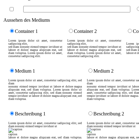
Aussehen des Mediums
Container 1
Container 2
Co
Lorem ipsum dolor sit amet, consetetur
Lorem ipsum dolor sit amet, consetetur
sadipscing elitr,
sadipscing elitr,
Lorem ip
sed diam nonumy eirmod tempor invidunt ut
sed diam nonumy eirmod tempor invidunt ut
sadipscing 
labore et dolore magna aliquyam erat, sed
labore et dolore magna aliquyam erat, sed
sed diam 
diam voluptua. Lorem ipsum dolor sit amet,
diam voluptua. Lorem ipsum dolor sit amet,
labore et 
consetetur sadipscing elitr.
consetetur sadipscing elitr.
Medium 1
Medium 2
Lorem ipsum dolor sit amet, consetetur sadipscing elitr, sed
Lorem ipsum dolor sit amet, consetetur sad
diam
diam
nonumy eirmod tempor invidunt ut labore et dolore magna
nonumy eirmod tempor invidunt ut labor
aliquyam erat, sed diam voluptua. Lorem ipsum dolor sit
aliquyam erat, sed diam voluptua. Lore
amet, consetetur sadipscing elitr, sed diam nonumy eirmod
amet, consetetur sadipscing elitr, sed d
tempor invidunt ut labore et dolore magna aliquyam erat, sed
tempor invidunt ut labore et dolore magna 
diam voluptua.
diam voluptua.
Beschreibung 1
Beschreibung 2
Lorem ipsum dolor sit amet, consetetur sadipscing elitr, sed
Lorem ipsum dolor sit amet, consetetur sad
diam nonumy eirmod tempor invidunt ut
diam nonumy eirmod tempor invidunt ut
caption
caption
labore et dolore magna aliquyam erat, sed diam voluptua.
labore et dolore magna aliquyam erat, s