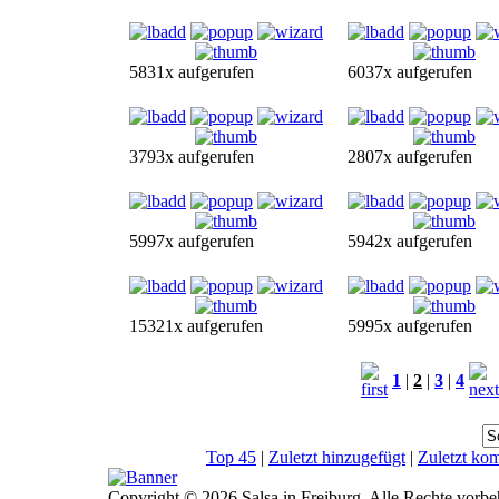
5831x aufgerufen
6037x aufgerufen
3793x aufgerufen
2807x aufgerufen
5997x aufgerufen
5942x aufgerufen
15321x aufgerufen
5995x aufgerufen
1
|
2
|
3
|
4
Top 45
|
Zuletzt hinzugefügt
|
Zuletzt ko
Copyright © 2026 Salsa in Freiburg. Alle Rechte vorbe