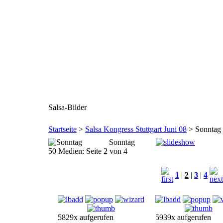
Salsa-Bilder
Startseite
>
Salsa Kongress Stuttgart Juni 08
> Sonntag
Sonntag
50 Medien: Seite 2 von 4
1
|
2
|
3
|
4
5829x aufgerufen
5939x aufgerufen